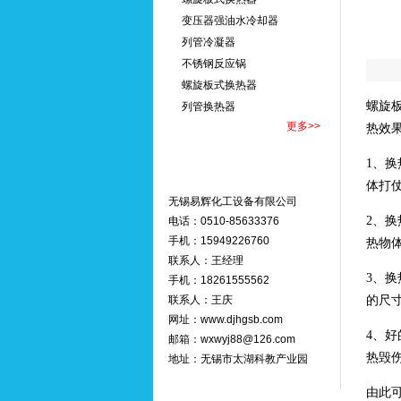
变压器强油水冷却器
列管冷凝器
不锈钢反应锅
螺旋板式换热器
螺旋
列管换热器
更多>>
热效
1、
体打
无锡易辉化工设备有限公司
2、
电话：0510-85633376
手机：15949226760
热物
联系人：王经理
3、
手机：18261555562
联系人：王庆
的尺
网址：
www.djhgsb.com
4、
邮箱：wxwyj88@126.com
热毁
地址：无锡市太湖科教产业园
由此